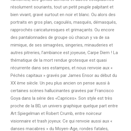
Qui & Quoi
résolument souriants, tout un petit peuple palpitant et
Contact
bien vivant, gravé surtout en noir et blanc. Ou alors des
portraits en gros plan, cagoulés, masqués, démasqués,
rapprochés caricaturesques et grimaçants. Ou encore
Recherche
des pantalonnades de groupe où chacun y va de sa
mimique, de ses simagrées, singeries, minauderies et
autres pitreries, l’ambiance est joyeuse, Carpe Diem ! La
thématique de la mort rendue grotesque est quasi
récurrente dans ses estampes, et nous renvoie aux «
Péchés capitaux » gravés par James Ensor au début du
XX ème siècle. Un peu plus ancien on pense aussi à
certaines scènes hallucinantes gravées par Francisco
Goya dans la série des «Caprices». Son style est très
proche de la BD, un univers graphique quelque part entre
Art Spiegelman et Robert Crumb, entre noirceur
visionnaire et trash joyeux. Ce qui renvoie aussi aux «
danses macabres » du Moyen-Age, rondes fatales,