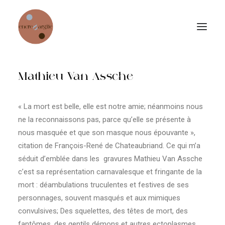
Mathieu Van Assche
Accueil
Collection permanente
« La mort est belle, elle est notre amie; néanmoins nous
ne la reconnaissons pas, parce qu’elle se présente à
Expositions temporaires
nous masquée et que son masque nous épouvante »,
Jardin de sculptures
citation de François-René de Chateaubriand. Ce qui m’a
séduit d’emblée dans les gravures Mathieu Van Assche
Échoppe
c’est sa représentation carnavalesque et fringante de la
mort : déambulations truculentes et festives de ses
Focus sur quelques artistes
personnages, souvent masqués et aux mimiques
Chambre d’hôtes
convulsives; Des squelettes, des têtes de mort, des
fantômes, des gentils démons et autres ectoplasmes