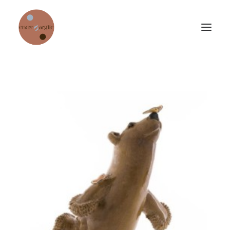
Accueil
Collection permanente
Expositions temporaires
Jardin de sculptures
Échoppe
Focus sur quelques artistes
Chambre d’hôtes