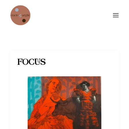
Accueil
Collection permanente
FOCUS
Expositions temporaires
Jardin de sculptures
Échoppe
Focus sur quelques artistes
Chambre d’hôtes