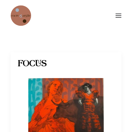
Accueil
Collection permanente
FOCUS
Expositions temporaires
Jardin de sculptures
Échoppe
Focus sur quelques artistes
Chambre d’hôtes